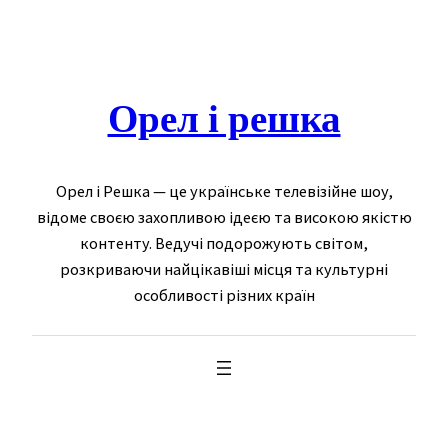
Skip
to
content
Орел і решка
Орел і Решка — це українське телевізійне шоу,
відоме своєю захопливою ідеєю та високою якістю
контенту. Ведучі подорожують світом,
розкриваючи найцікавіші місця та культурні
особливості різних країн