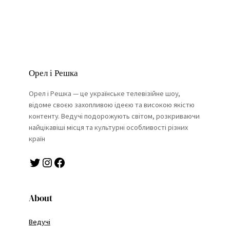
Орел і Решка
Орел і Решка — це українське телевізійне шоу,
відоме своєю захопливою ідеєю та високою якістю
контенту. Ведучі подорожують світом, розкриваючи
найцікавіші місця та культурні особливості різних
країн
Twitter
Instagram
Facebook
About
Ведучі