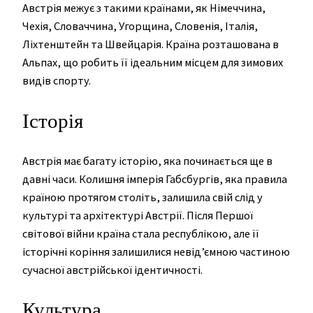
Австрія межує з такими країнами, як Німеччина,
Чехія, Словаччина, Угорщина, Словенія, Італія,
Ліхтенштейн та Швейцарія. Країна розташована в
Альпах, що робить її ідеальним місцем для зимових
видів спорту.
Історія
Австрія має багату історію, яка починається ще в
давні часи. Колишня імперія Габсбургів, яка правила
країною протягом століть, залишила свій слід у
культурі та архітектурі Австрії. Після Першої
світової війни країна стала республікою, але її
історічні коріння залишилися невід’ємною частиною
сучасної австрійської ідентичності.
Культура