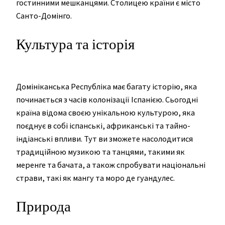
гостинними мешканцями. Столицею країни є місто
Санто-Домінго.
Культура та історія
Домініканська Республіка має багату історію, яка
починається з часів колонізації Іспанією. Сьогодні
країна відома своєю унікальною культурою, яка
поєднує в собі іспанські, африканські та тайно-
індіанські впливи. Тут ви зможете насолодитися
традиційною музикою та танцями, такими як
меренге та бачата, а також спробувати національні
страви, такі як мангу та моро де гуандулес.
Природа