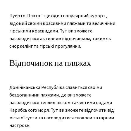
Пуерто-Плата – ще один популярний курорт,
відомий своїми красивими пляжами та величними
гірськими краєвидами. Тут ви зможете
насолодитися активним відпочинком, таким як
сноркелінг та гірські прогулянки.
Відпочинок на пляжах
Домініканська Республіка славиться своїми
бездоганними пляжами, де ви зможете
насолодитися теплим піском та чистими водами
Карибського моря. Тут ви зможете відпочити від
міської суєти та насолодитися спокоєм та гарним
настроєм.