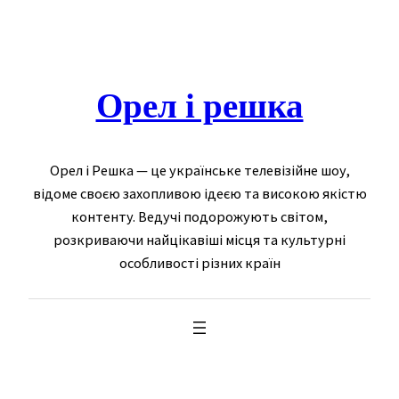
Skip
to
content
Орел і решка
Орел і Решка — це українське телевізійне шоу,
відоме своєю захопливою ідеєю та високою якістю
контенту. Ведучі подорожують світом,
розкриваючи найцікавіші місця та культурні
особливості різних країн