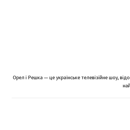
Skip
to
content
Орел і Решка — це українське телевізійне шоу, ві
най