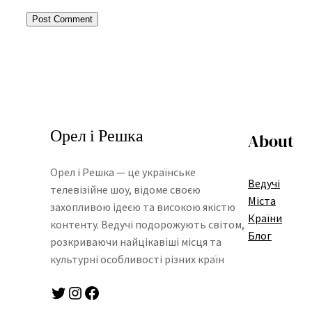
Орел і Решка
About
Орел і Решка — це українське
Ведучі
телевізійне шоу, відоме своєю
Міста
захопливою ідеєю та високою якістю
Країни
контенту. Ведучі подорожують світом,
Блог
розкриваючи найцікавіші місця та
культурні особливості різних країн
Twitter
Instagram
Facebook