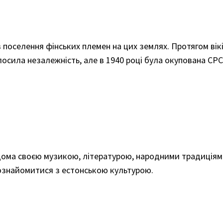
з поселення фінських племен на цих землях. Протягом вікі
олосила незалежність, але в 1940 році була окупована СР
ідома своєю музикою, літературою, народними традиціями
познайомитися з естонською культурою.