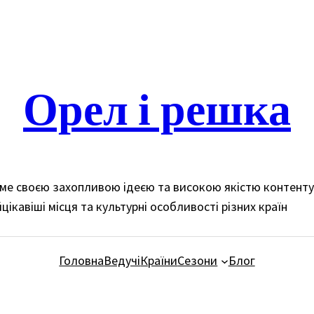
Орел і решка
доме своєю захопливою ідеєю та високою якістю контент
цікавіші місця та культурні особливості різних країн
Головна
Ведучі
Країни
Сезони
Блог