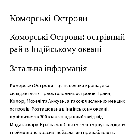
Коморські Острови
Коморські Острови: острівний
рай в Індійському океані
Загальна інформація
Коморські Острови – це невелика країна, яка
складається з трьох головних островів: Гранд
Комор, Мохелі та Анжуан, а також численних менших
островів. Розташована в Індійському океані,
приблизно за 300 км на південний захід від
Мадагаскару. Країна має багату культурну спадщину
і неймовірно красиві пейзажі, які приваблюють