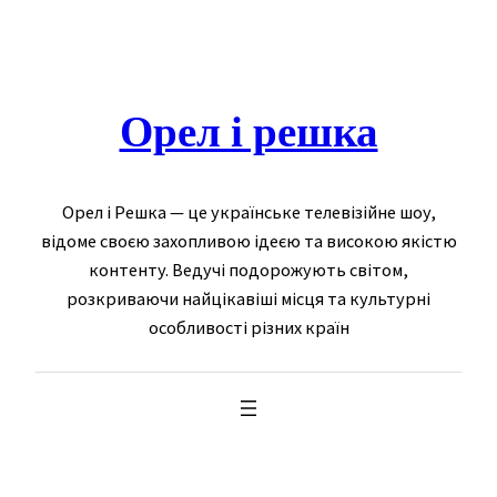
Skip
to
content
Орел і решка
Орел і Решка — це українське телевізійне шоу,
відоме своєю захопливою ідеєю та високою якістю
контенту. Ведучі подорожують світом,
розкриваючи найцікавіші місця та культурні
особливості різних країн