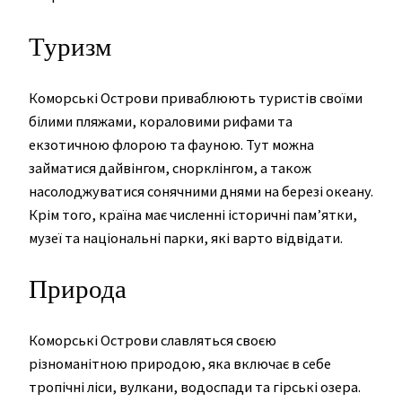
Туризм
Коморські Острови приваблюють туристів своїми
білими пляжами, кораловими рифами та
екзотичною флорою та фауною. Тут можна
займатися дайвінгом, снорклінгом, а також
насолоджуватися сонячними днями на березі океану.
Крім того, країна має численні історичні пам’ятки,
музеї та національні парки, які варто відвідати.
Природа
Коморські Острови славляться своєю
різноманітною природою, яка включає в себе
тропічні ліси, вулкани, водоспади та гірські озера.