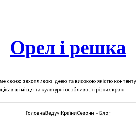
Орел і решка
доме своєю захопливою ідеєю та високою якістю контент
цікавіші місця та культурні особливості різних країн
Головна
Ведучі
Країни
Сезони
Блог