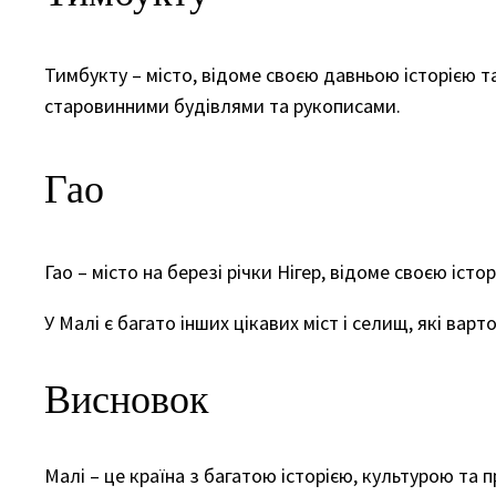
Тимбукту – місто, відоме своєю давньою історією 
старовинними будівлями та рукописами.
Гао
Гао – місто на березі річки Нігер, відоме своєю іс
У Малі є багато інших цікавих міст і селищ, які варт
Висновок
Малі – це країна з багатою історією, культурою т