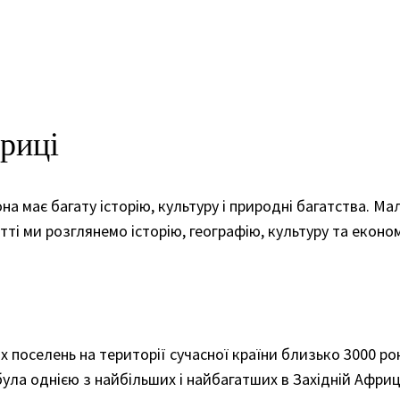
фриці
на має багату історію, культуру і природні багатства. Мал
тті ми розглянемо історію, географію, культуру та економ
х поселень на території сучасної країни близько 3000 ро
 була однією з найбільших і найбагатших в Західній Афри