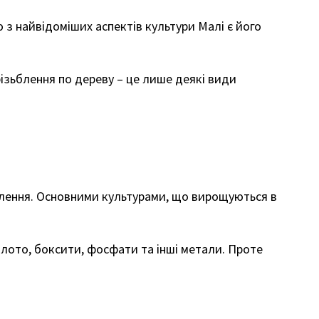
ю з найвідоміших аспектів культури Малі є його
ізьблення по дереву – це лише деякі види
селення. Основними культурами, що вирощуються в
золото, боксити, фосфати та інші метали. Проте