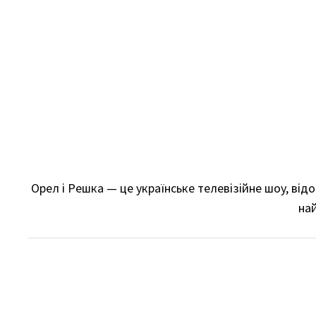
Skip
to
content
Орел і Решка — це українське телевізійне шоу, ві
най