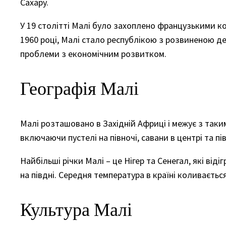
Сахару.
У 19 столітті Малі було захоплено французькими к
1960 році, Малі стало республікою з розвиненою де
проблеми з економічним розвитком.
Географія Малі
Малі розташовано в Західній Африці і межує з таким
включаючи пустелі на півночі, савани в центрі та пів
Найбільші річки Малі – це Нігер та Сенегал, які від
на півдні. Середня температура в країні коливається
Культура Малі