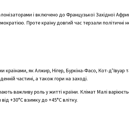
олонізаторами і включено до Французької Західної Африк
мократією. Проте країну довгий час терзали політичні не
и країнами, як Алжир, Нігер, Буркіна-Фасо, Кот-д’Івуар т
денній частині, а також гори на заході.
іграють важливу роль у житті країни. Клімат Малі варіюєт
 від +30°C взимку до +45°C влітку.