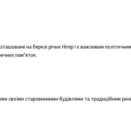
зташоване на березі річки Нігер і є важливим політичним
ричних пам’яток.
ідоме своїми старовинними будівлями та традиційним ринк