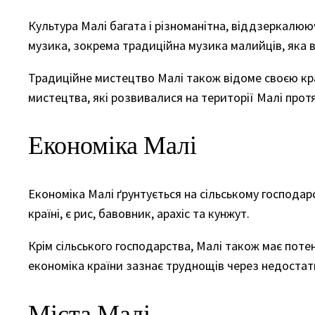
Культура Малі багата і різноманітна, віддзеркалююч
музика, зокрема традиційна музика малийців, яка в
Традиційне мистецтво Малі також відоме своєю кра
мистецтва, які розвивалися на території Малі протя
Економіка Малі
Економіка Малі ґрунтується на сільському господар
країні, є рис, бавовник, арахіс та кунжут.
Крім сільського господарства, Малі також має поте
економіка країни зазнає труднощів через недостатні
Міста Малі