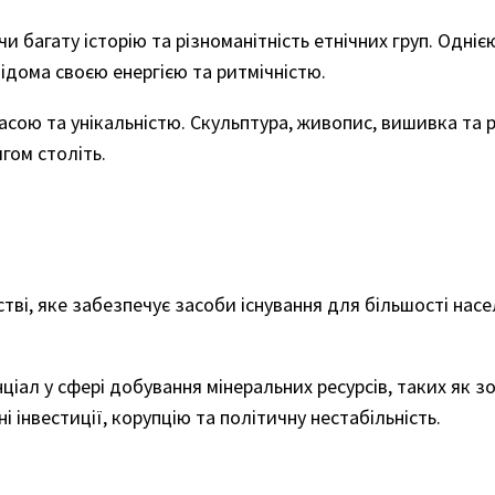
и багату історію та різноманітність етнічних груп. Одніє
ідома своєю енергією та ритмічністю.
сою та унікальністю. Скульптура, живопис, вишивка та р
гом століть.
стві, яке забезпечує засоби існування для більшості на
нціал у сфері добування мінеральних ресурсів, таких як 
 інвестиції, корупцію та політичну нестабільність.