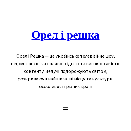
Skip
to
content
Орел і решка
Орел і Решка — це українське телевізійне шоу,
відоме своєю захопливою ідеєю та високою якістю
контенту. Ведучі подорожують світом,
розкриваючи найцікавіші місця та культурні
особливості різних країн