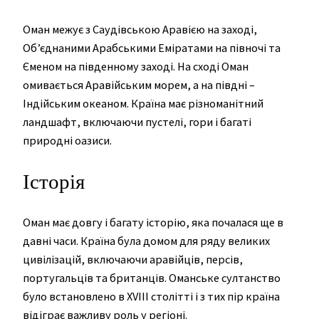
Оман межує з Саудівською Аравією на заході,
Об’єднаними Арабськими Еміратами на півночі та
Єменом на південному заході. На сході Оман
омивається Аравійським морем, а на півдні –
Індійським океаном. Країна має різноманітний
ландшафт, включаючи пустелі, гори і багаті
природні оазиси.
Історія
Оман має довгу і багату історію, яка почалася ще в
давні часи. Країна була домом для ряду великих
цивілізацій, включаючи аравійців, персів,
португальців та британців. Оманське султанство
було встановлено в XVIII столітті і з тих пір країна
відіграє важливу роль у регіоні.