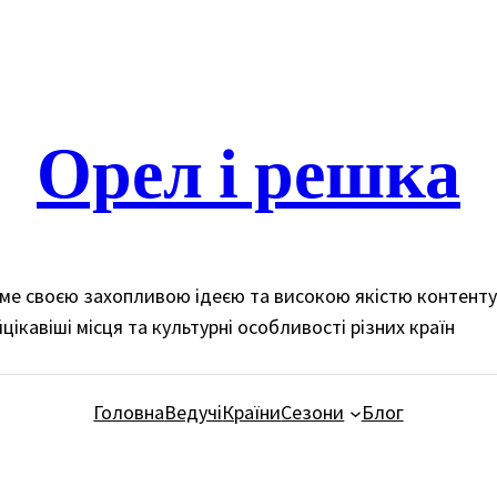
Орел і решка
доме своєю захопливою ідеєю та високою якістю контент
цікавіші місця та культурні особливості різних країн
Головна
Ведучі
Країни
Сезони
Блог