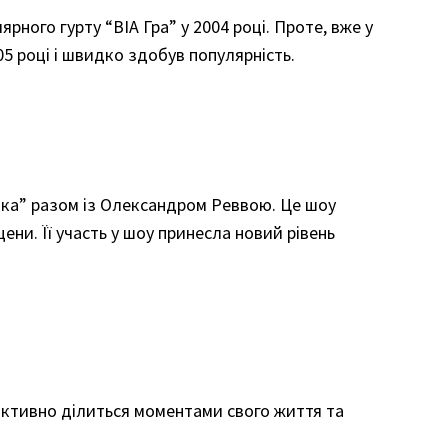
ного гурту “ВІА Гра” у 2004 році. Проте, вже у
5 році і швидко здобув популярність.
ешка” разом із Олександром Реввою. Це шоу
и. Її участь у шоу принесла новий рівень
а активно ділиться моментами свого життя та