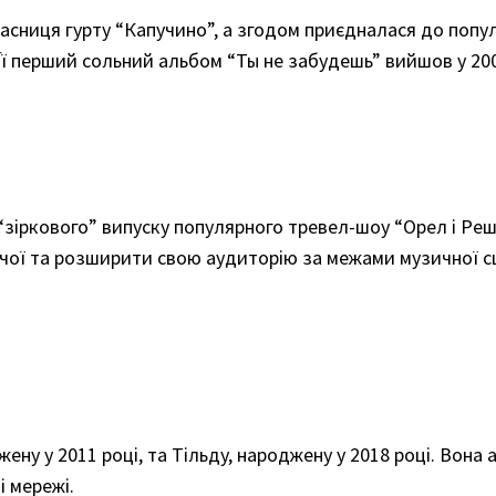
сниця гурту “Капучино”, а згодом приєдналася до популяр
 Її перший сольний альбом “Ты не забудешь” вийшов у 200
 “зіркового” випуску популярного тревел-шоу “Орел і Р
ої та розширити свою аудиторію за межами музичної сцен
жену у 2011 році, та Тільду, народжену у 2018 році. Вон
і мережі.