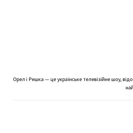
Skip
to
content
Орел і Решка — це українське телевізійне шоу, ві
най