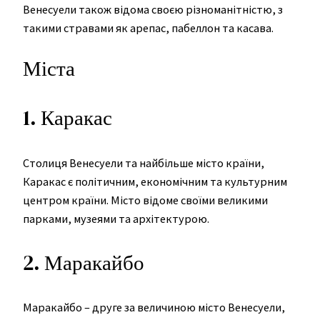
Венесуели також відома своєю різноманітністю, з
такими стравами як арепас, пабеллон та касава.
Міста
1. Каракас
Столиця Венесуели та найбільше місто країни,
Каракас є політичним, економічним та культурним
центром країни. Місто відоме своїми великими
парками, музеями та архітектурою.
2. Маракайбо
Маракайбо – друге за величиною місто Венесуели,