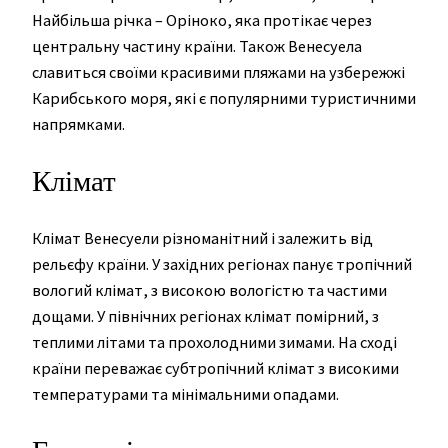
Найбільша річка – Оріноко, яка протікає через
центральну частину країни. Також Венесуела
славиться своїми красивими пляжами на узбережжі
Карибського моря, які є популярними туристичними
напрямками.
Клімат
Клімат Венесуели різноманітний і залежить від
рельєфу країни. У західних регіонах панує тропічний
вологий клімат, з високою вологістю та частими
дощами. У північних регіонах клімат помірний, з
теплими літами та прохолодними зимами. На сході
країни переважає субтропічний клімат з високими
температурами та мінімальними опадами.