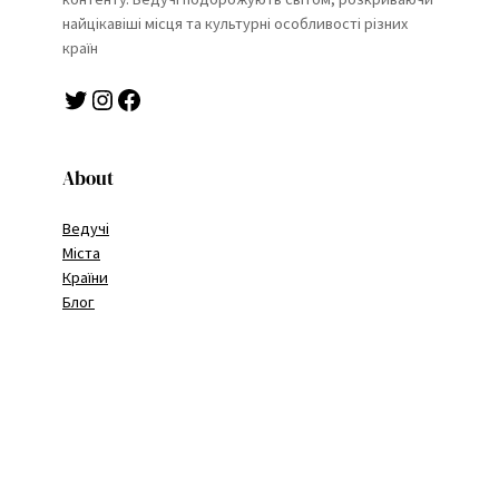
найцікавіші місця та культурні особливості різних
країн
Twitter
Instagram
Facebook
About
Ведучі
Міста
Країни
Блог