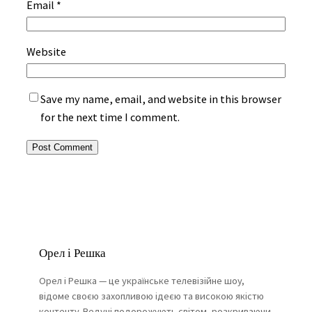
Email
*
Website
Save my name, email, and website in this browser
for the next time I comment.
Орел і Решка
Орел і Решка — це українське телевізійне шоу,
відоме своєю захопливою ідеєю та високою якістю
контенту. Ведучі подорожують світом, розкриваючи