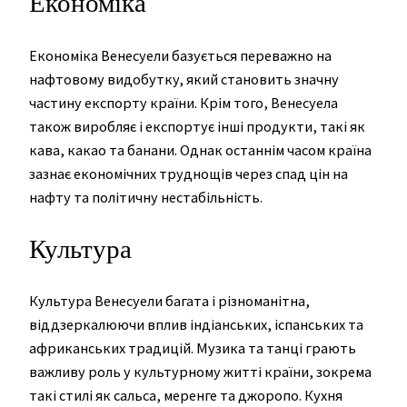
Економіка
Економіка Венесуели базується переважно на
нафтовому видобутку, який становить значну
частину експорту країни. Крім того, Венесуела
також виробляє і експортує інші продукти, такі як
кава, какао та банани. Однак останнім часом країна
зазнає економічних труднощів через спад цін на
нафту та політичну нестабільність.
Культура
Культура Венесуели багата і різноманітна,
віддзеркалюючи вплив індіанських, іспанських та
африканських традицій. Музика та танці грають
важливу роль у культурному житті країни, зокрема
такі стилі як сальса, меренге та джоропо. Кухня