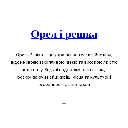
Skip
to
content
Орел і решка
Орел і Решка — це українське телевізійне шоу,
відоме своєю захопливою ідеєю та високою якістю
контенту. Ведучі подорожують світом,
розкриваючи найцікавіші місця та культурні
особливості різних країн