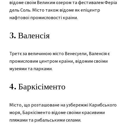
відоме своїм Великим озером та фестивалем Феріа
дель Соль. Місто також відоме як епіцентр
нафтової промисловості країни.
3. Валенсія
Третє за величиною місто Венесуели, Валенсія є
промисловим центром країни, відомим своїми
музеями та парками.
4. Баркісіменто
Місто, що розташоване на узбережжі Карибського
моря, Баркісіменто відоме своїми красивими
пляжами та рибальськими селами.