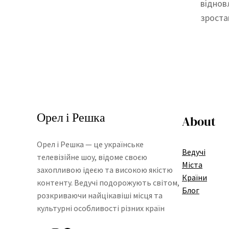
відновл
зрост
Орел і Решка
About
Орел і Решка — це українське
Ведучі
телевізійне шоу, відоме своєю
Міста
захопливою ідеєю та високою якістю
Країни
контенту. Ведучі подорожують світом,
Блог
розкриваючи найцікавіші місця та
культурні особливості різних країн