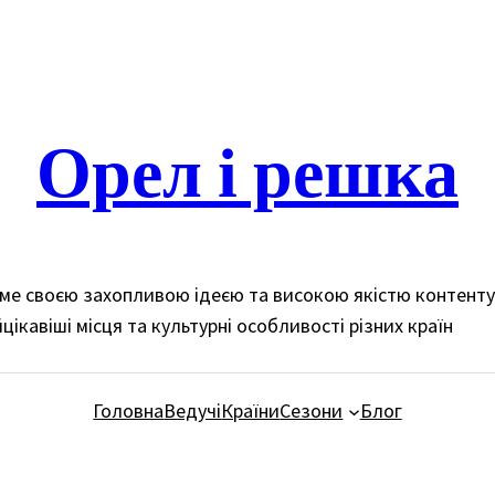
Орел і решка
доме своєю захопливою ідеєю та високою якістю контент
цікавіші місця та культурні особливості різних країн
Головна
Ведучі
Країни
Сезони
Блог