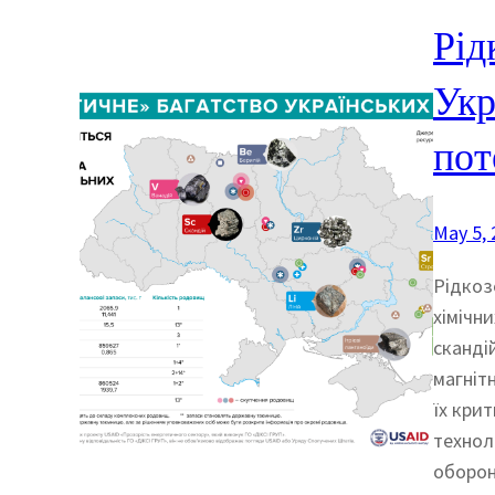
Рід
Укр
пот
May 5, 
Рідкоз
хімічн
сканді
магніт
їх кри
технол
оборон