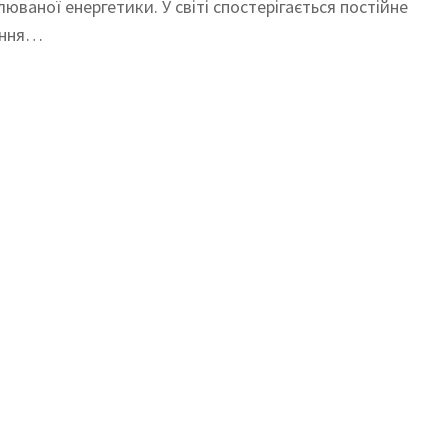
юваної енергетики. У світі спостерігається постійне
ання…