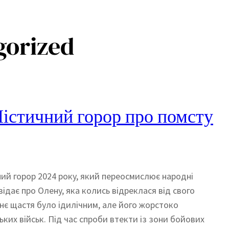
gorized
Містичний горор про помсту
ний горор 2024 року, який переосмислює народні
відає про Олену, яка колись відреклася від свого
хнє щастя було ідилічним, але його жорстоко
их військ. Під час спроби втекти із зони бойових