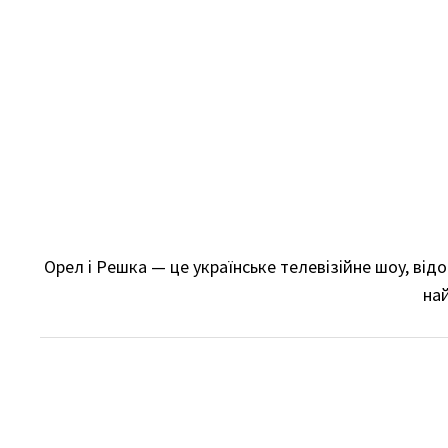
Skip
to
content
Орел і Решка — це українське телевізійне шоу, ві
най